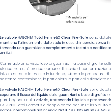
Le valvole HABONIM Total HermetiX Clean Fire-Safe
sono dotate 
mantiene l’allineamento dello stelo in caso di incendio
,
senza il 
fornendo una guarnizione completamente testata e certificata
API 641
.
Come abbiamo visto, l’uso di guarnizioni a base di grafite sul
staticamente, è pratica comune . Il rischio di contaminazione 
iniziale durante la messa in funzione, tuttavia le procedure
sostanze contaminanti, in particolare le particelle rilasciat
Le
valvole HABONIM Total HermetiX Clean Fire-Safe
sono dotat
separano il flusso del liquido dalle guarnizioni a base di grafite
e 
parti bagnate della valvola,
trattenendo il liquido
e
preservando
HABONIM Total HermetiX a doppio corpo per un utilizzo pulito e
norme internazionali antincendio ISO 10497, ISO API 607 e API 6F