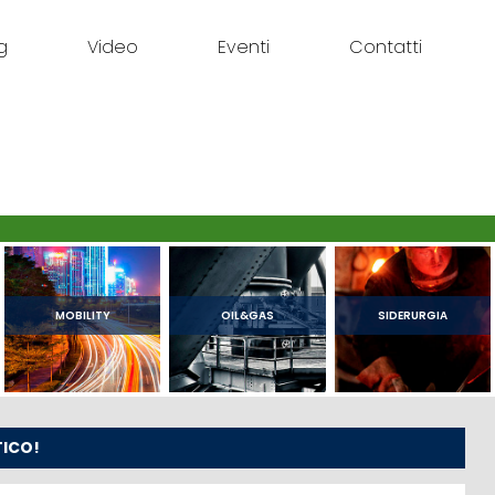
g
Video
Eventi
Contatti
MOBILITY
OIL&GAS
SIDERURGIA
TICO!