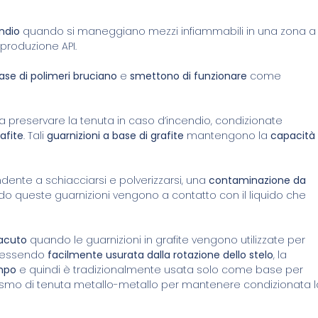
endio
quando si maneggiano mezzi infiammabili in una zona a
produzione API.
base di polimeri bruciano
e
smettono di funzionare
come
preservare la tenuta in caso d’incendio, condizionate
afite
. Tali
guarnizioni a base di grafite
mantengono la
capacità 
endente a schiacciarsi e polverizzarsi, una
contaminazione da
o queste guarnizioni vengono a contatto con il liquido che
 acuto
quando le guarnizioni in grafite vengono utilizzate per
e, essendo
facilmente usurata dalla rotazione dello stelo
, la
empo
e quindi è tradizionalmente usata solo come base per
nismo di tenuta metallo-metallo per mantenere condizionata l