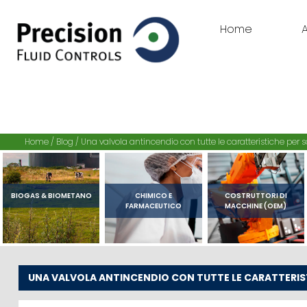
Home
Home
/
Blog
/
Una valvola antincendio con tutte le caratteristiche per
BIOGAS & BIOMETANO
CHIMICO E
COSTRUTTORI DI
FARMACEUTICO
MACCHINE (OEM)
UNA VALVOLA ANTINCENDIO CON TUTTE LE CARATTERIS