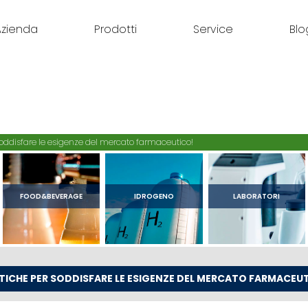
Azienda
Prodotti
Service
Blo
 soddisfare le esigenze del mercato farmaceutico!
FOOD&BEVERAGE
IDROGENO
LABORATORI
TICHE PER SODDISFARE LE ESIGENZE DEL MERCATO FARMACEU