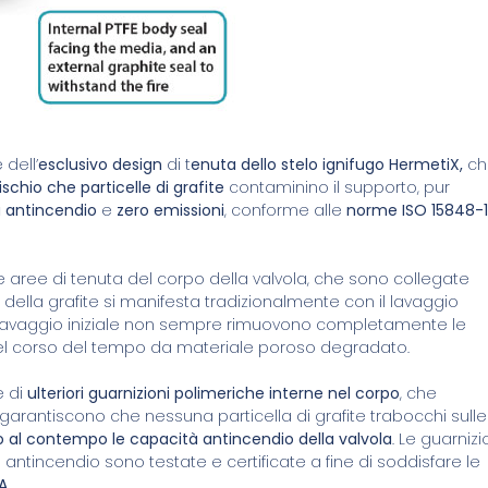
dell’
esclusivo design
di t
enuta dello stelo ignifugo HermetiX,
ch
rischio che particelle di grafite
contaminino il supporto, pur
 antincendio
e
zero emissioni
, conforme alle
norme ISO 15848-1
le aree di tenuta del corpo della valvola, che sono collegate
della grafite si manifesta tradizionalmente con il lavaggio
 di lavaggio iniziale non sempre rimuovono completamente le
e nel corso del tempo da materiale poroso degradato.
e di
ulteriori guarnizioni polimeriche interne nel corpo
, che
garantiscono che nessuna particella di grafite trabocchi sulle
 al contempo le capacità antincendio della valvola
. Le guarnizi
 antincendio sono testate e certificate a fine di soddisfare le
A.