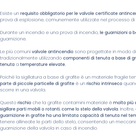
Esiste un
requisito obbligatorio per le valvole certificate antinc
prova di esplosione, comunemente utilizzate nel processo di 
Durante un incendio e una prova di incendio,
le guarnizioni a 
guarnizione.
Le più comuni
valvole antincendio
sono progettate in modo da 
tradizionalmente utilizzando
componenti di tenuta a base di gr
tenuta
a
temperature elevate.
Poiché la sigillatura a base di grafite è un materiale fragile t
parte di piccole particelle di grafite
è un
rischio intrinseco
quand
scorre in una valvola.
Questo
rischio
che la grafite contamini materiale è
molto più
sigillare parti mobili o rotanti
,
come lo stelo della valvola
. Inoltr
guarnizione in grafite ha una limitata capacità di tenuta nel t
tenere allineate le parti dello stelo, consentendo un mecca
guarnizione della valvola in caso di incendio.