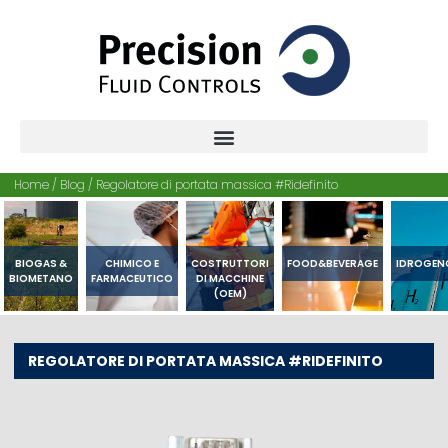
Home
/
Blog
/
Regolatore di portata massica #Ridefinito
BIOGAS &
CHIMICO E
COSTRUTTORI
FOOD&BEVERAGE
IDROGEN
BIOMETANO
FARMACEUTICO
DI MACCHINE
(OEM)
REGOLATORE DI PORTATA MASSICA #RIDEFINITO