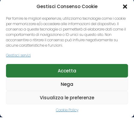
Livello
Gestisci Consenso Cookie
GAS DETECTION
Per fornire le migliori esperienze, utilizziamo tecnologie come i cookie
per memorizzare e/o accedere alle informazioni del dispositivo. Il
consenso a queste tecnologie ci permetterà di elaborare dati come il
Servizi
comportamento di navigazione o ID unici su questo sito. Non
acconsentire o ritirare il consenso può influire negativamente su
Assistenza Tecnica
alcune caratteristiche e funzioni.
Gestisci servizi
Soluzioni Integrate
Accetta
Calibrazione
Nega
Riparazioni
Visualizza le preferenze
Certificazioni
Cookie Policy
Logistica
Spedizioni