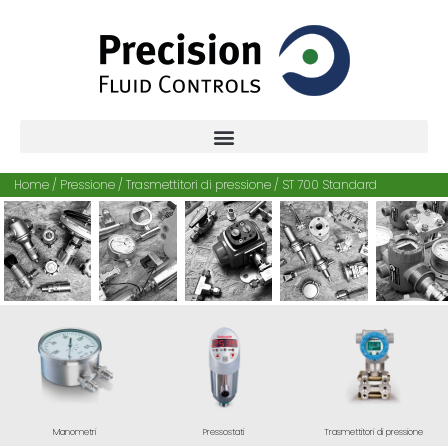
Home /
Pressione
/
Trasmettitori di pressione
/ ST 700 Standard
Manometri
Pressostati
Trasmettitori di pressione