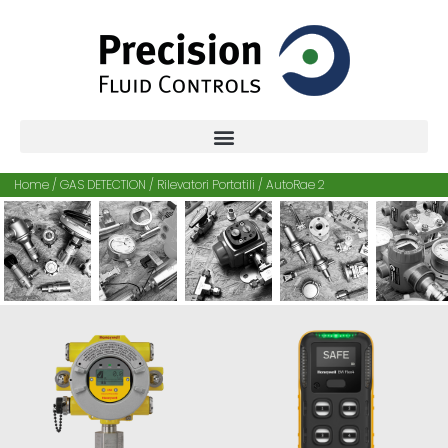
Home /
GAS DETECTION
/
Rilevatori Portatili
/ AutoRae 2